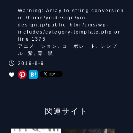
Warning
: Array to string conversion
in
/home/yoidesign/yoi-
design.jp/public_html/cms/wp-
includes/category-template.php
on
line
1375
アニメーション
,
コーポレート
,
シンプ
ル
,
紫
,
青
,
黒
2019-8-9
関連サイト