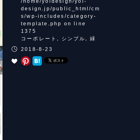
/home/yoidesign/yoi-
design.jp/public_html/cm
s/wp-includes/category-
template.php
on line
1375
コーポレート
,
シンプル
,
緑
2018-8-23