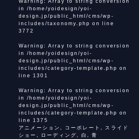
Warning
: Array to string conversion
in
/home/yoidesign/yoi-
design.jp/public_html/cms/wp-
includes/taxonomy.php
on line
3772
Warning
: Array to string conversion
in
/home/yoidesign/yoi-
design.jp/public_html/cms/wp-
includes/category-template.php
on
line
1301
Warning
: Array to string conversion
in
/home/yoidesign/yoi-
design.jp/public_html/cms/wp-
includes/category-template.php
on
line
1375
アニメーション
,
コーポレート
,
スライド
ショー
,
ローディング
,
白
,
青