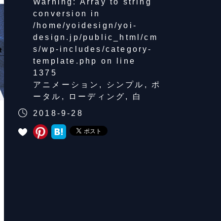
Warning
: Array to string
conversion in
/home/yoidesign/yoi-
design.jp/public_html/cm
s/wp-includes/category-
template.php
on line
1375
アニメーション
,
シンプル
,
ポ
ータル
,
ローディング
,
白
2018-9-28